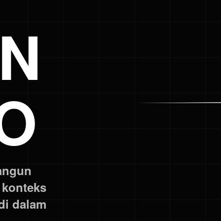
GN
O
angun
, konteks
di dalam