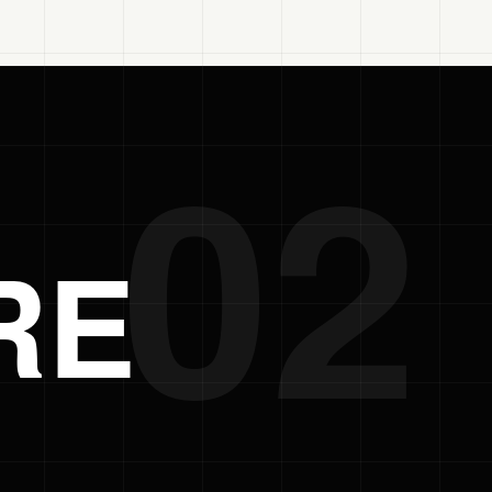
02
RE